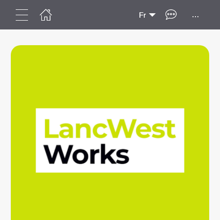
...
Fr