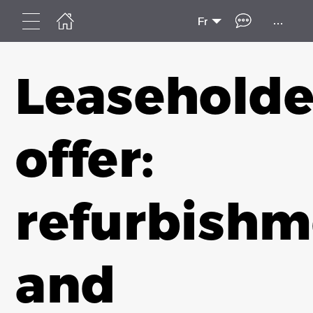
...
Fr
Leaseholde
offer:
refurbishm
and