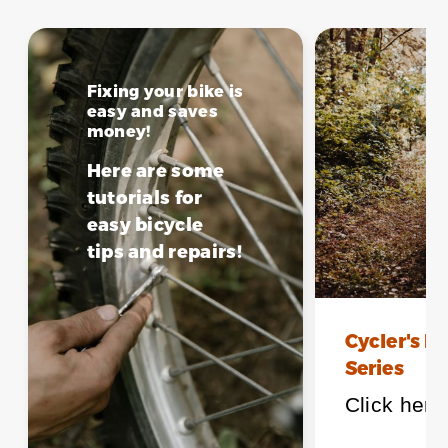
Fixing your bike is
easy and saves
money!
Here are some
tutorials for
easy bicycle
tips and repairs!
Cycler's B
Series
Click here