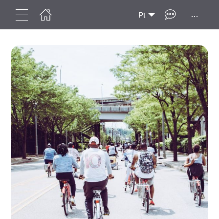
...
Pt