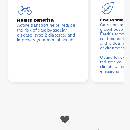
Health benefits:
Environmenta
Cars emit toxic
Active transport helps reduce
greenhouse gas
the risk of cardiovascular
Earth's atmosp
disease, type 2 diabetes, and
contributes to 
improves your mental health.
and is detrimen
environment.
Opting for cycl
reduces your co
climate change 
emissions!