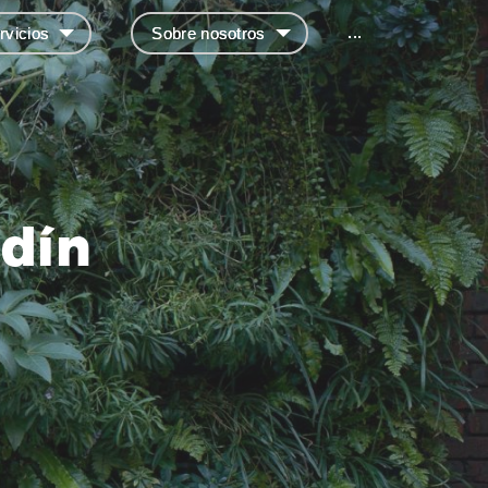
...
rvicios
Sobre nosotros
rdín