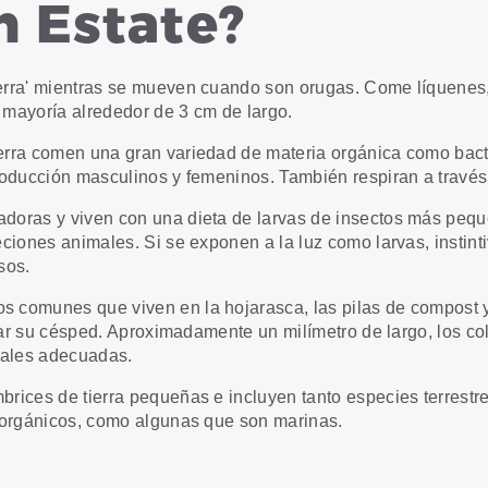
 Estate?
erra' mientras se mueven cuando son orugas. Come líquenes, 
mayoría alrededor de 3 cm de largo.
erra comen una gran variedad de materia orgánica como bact
roducción masculinos y femeninos. También respiran a través 
doras y viven con una dieta de larvas de insectos más pequ
eciones animales. Si se exponen a la luz como larvas, instin
sos.
 comunes que viven en la hojarasca, las pilas de compost y 
izar su césped. Aproximadamente un milímetro de largo, los c
tales adecuadas.
brices de tierra pequeñas e incluyen tanto especies terrest
 orgánicos, como algunas que son marinas.