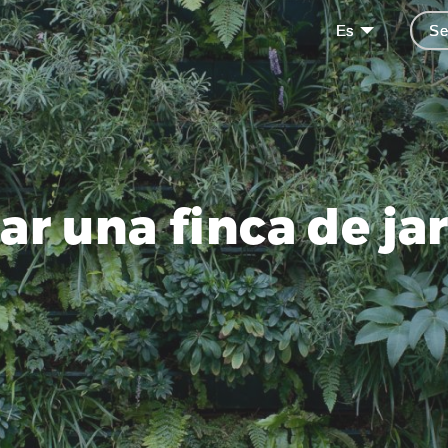
Es
Se
ar una finca de ja