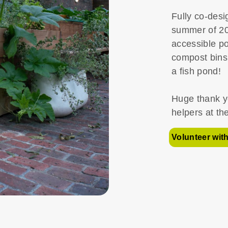
Fully co-desi
summer of 20
accessible po
compost bins,
a fish pond!
Huge thank yo
helpers at th
Volunteer wit