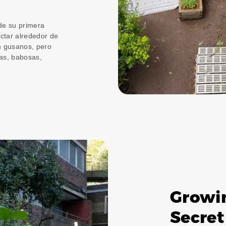
 de su primera
ectar alrededor de
n gusanos, pero
las, babosas,
:
Growin
Secret