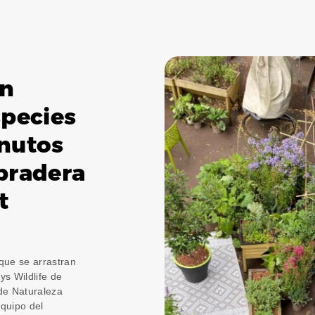
an
species
nutos
 pradera
t
que se arrastran
ys Wildlife de
de Naturaleza
Equipo del