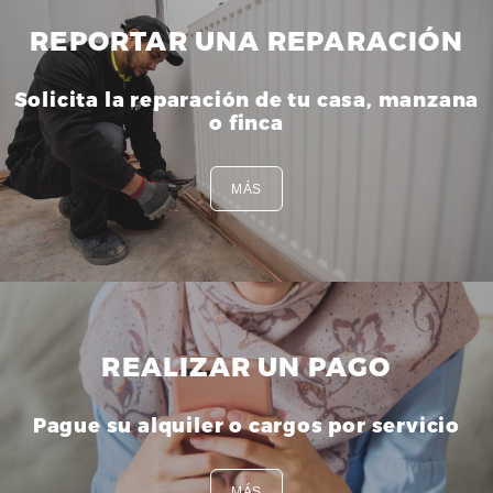
REPORTAR UNA REPARACIÓN
Solicita la reparación de tu casa, manzana
o finca
MÁS
REALIZAR UN PAGO
Pague su alquiler o cargos por servicio
MÁS