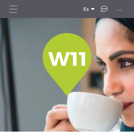
...
Es