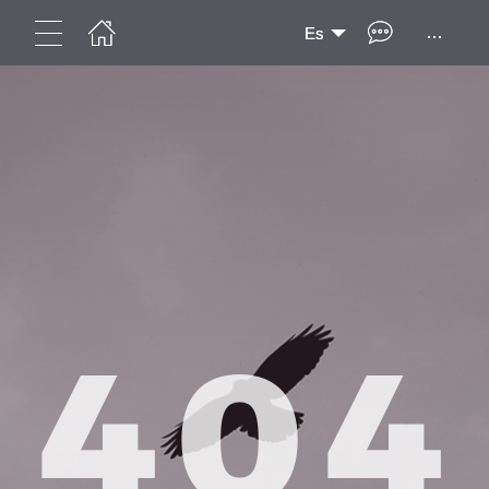
...
Es
404