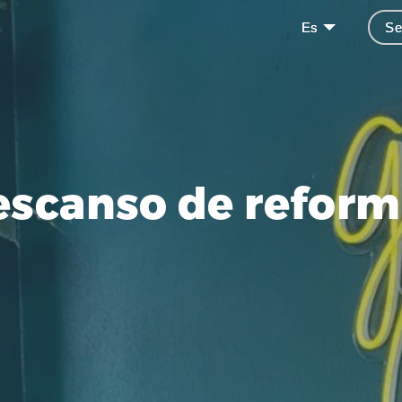
Es
Se
escanso de reform