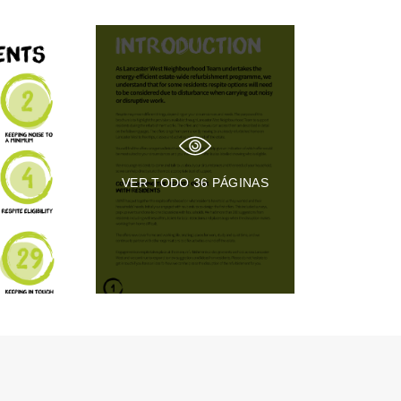
VER TODO
36
PÁGINAS