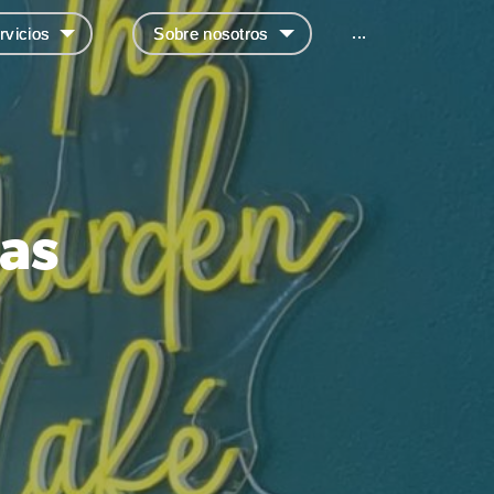
...
rvicios
Sobre nosotros
as