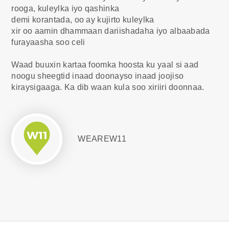
rooga, kuleylka iyo qashinka
demi korantada, oo ay kujirto kuleylka
xir oo aamin dhammaan dariishadaha iyo albaabada
furayaasha soo celi
Waad buuxin kartaa foomka hoosta ku yaal si aad
noogu sheegtid inaad doonayso inaad joojiso
kiraysigaaga. Ka dib waan kula soo xiriiri doonnaa.
WEAREW11