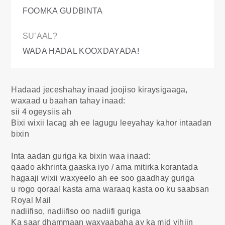
FOOMKA GUDBINTA
SU’AAL?
WADA HADAL KOOXDAYADA!
Hadaad jeceshahay inaad joojiso kiraysigaaga,
waxaad u baahan tahay inaad:
sii 4 ogeysiis ah
Bixi wixii lacag ah ee lagugu leeyahay kahor intaadan
bixin
Inta aadan guriga ka bixin waa inaad:
qaado akhrinta gaaska iyo / ama mitirka korantada
hagaaji wixii waxyeelo ah ee soo gaadhay guriga
u rogo qoraal kasta ama waraaq kasta oo ku saabsan
Royal Mail
nadiifiso, nadiifiso oo nadiifi guriga
Ka saar dhammaan waxyaabaha ay ka mid yihiin