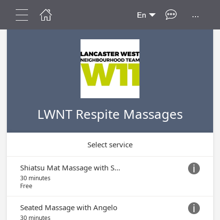
...
En