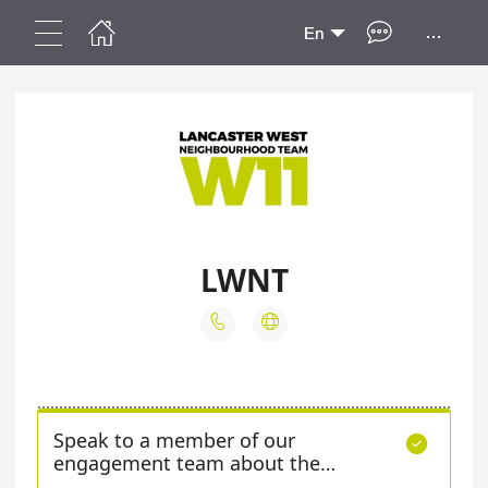
...
En