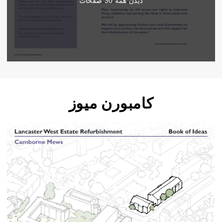
دیدن همه
30
صفحات
کامبورن میوز