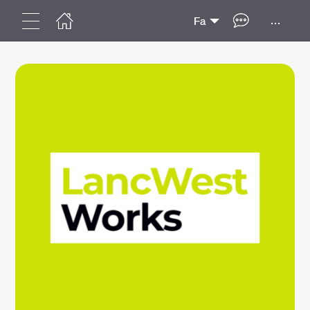
...
Fa