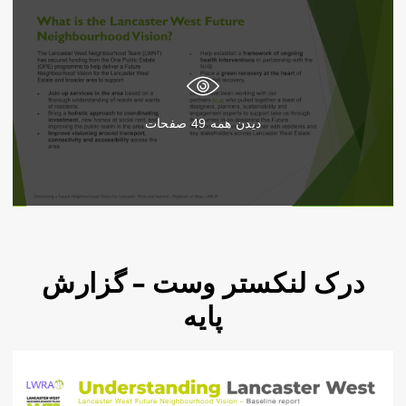
دیدن همه
49
صفحات
درک لنکستر وست – گزارش
پایه