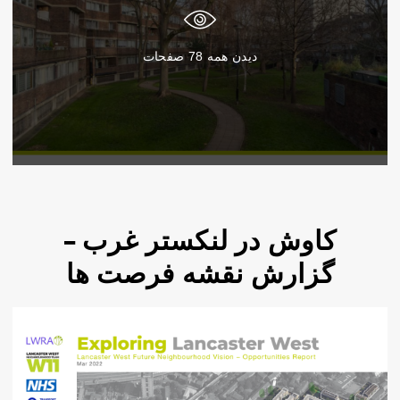
دیدن همه
78
صفحات
کاوش در لنکستر غرب –
گزارش نقشه فرصت ها