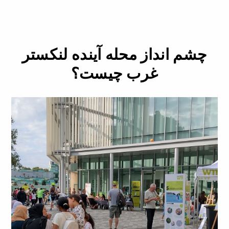
چشم انداز محله آینده لنکستر
غرب چیست؟